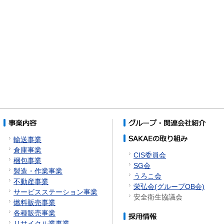
輸送事業
倉庫事業
CIS委員会
梱包事業
SG会
製造・作業事業
うろこ会
不動産事業
栄弘会(グループOB会)
サービスステーション事業
安全衛生協議会
燃料販売事業
各種販売事業
リサイクル業事業