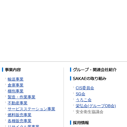
輸送事業
倉庫事業
CIS委員会
梱包事業
SG会
製造・作業事業
うろこ会
不動産事業
栄弘会(グループOB会)
サービスステーション事業
安全衛生協議会
燃料販売事業
各種販売事業
リサイクル業事業